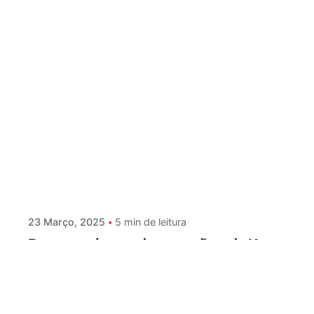
Postado por
Paulo Nóbrega Serra
23 Março, 2025
5 min de leitura
Pequeno-almoço de campeões, de Kurt
Vonnegut
Depois de Matadouro cinco, chega-nos
Pequeno-almoço de campeões, de Kurt