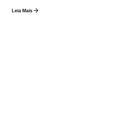
Leia Mais
Postado por
Paulo Nóbrega Serra