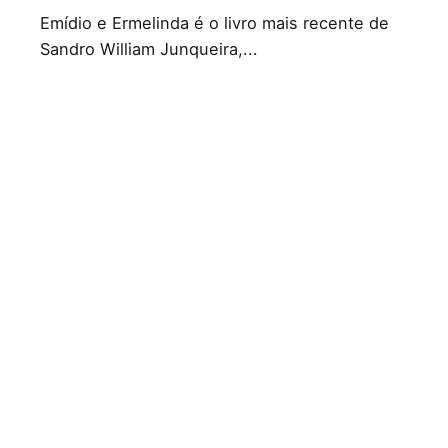
Emídio e Ermelinda é o livro mais recente de
Sandro William Junqueira,...
Literatura Lusófona
Literatura Portuguesa
Leia Mais
1
Subscrição
Nome
E-mail*