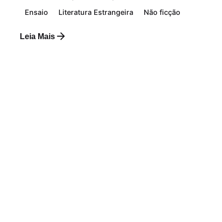
Ensaio
Literatura Estrangeira
Não ficção
Leia Mais
Postado por
Paulo Nóbrega Serra