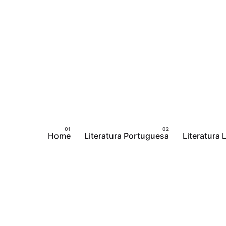
Pular
para
o
conteúdo
Home
Literatura Portuguesa
Literatura