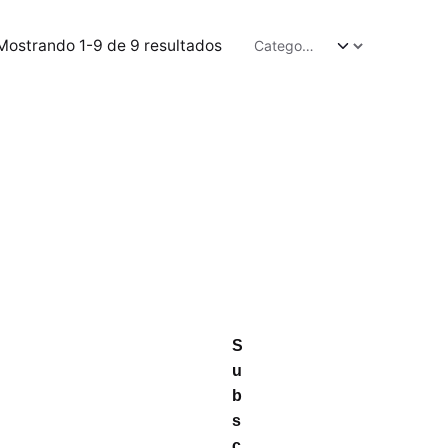
Mostrando 1-9 de 9 resultados
S
u
b
s
c