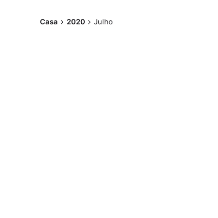
Casa
2020
Julho
Postado por
Paulo Nóbrega
Serra