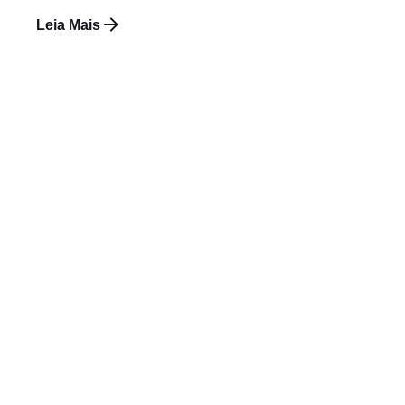
Leia Mais
Postado por
Paulo Nóbrega Serra