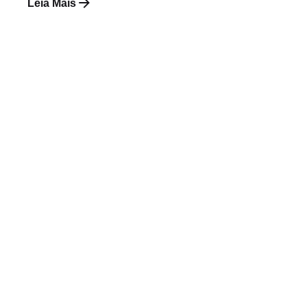
Leia Mais
Postado por
Paulo Nóbrega Serra