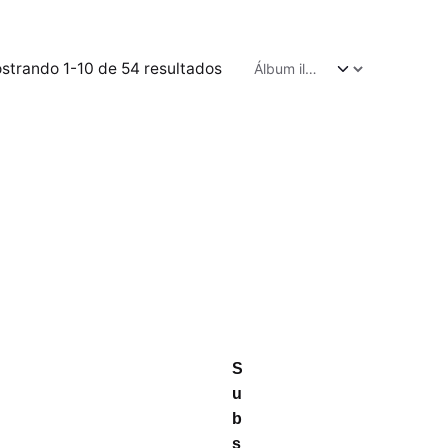
strando 1-10 de 54 resultados
S
u
b
s