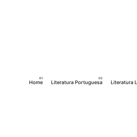
Pular
para
o
conteúdo
Home
Literatura Portuguesa
Literatura