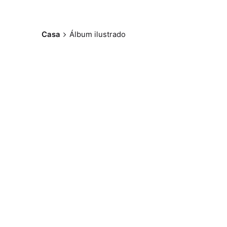
Casa
Álbum ilustrado
Postado por
Paulo Nóbrega
Serra