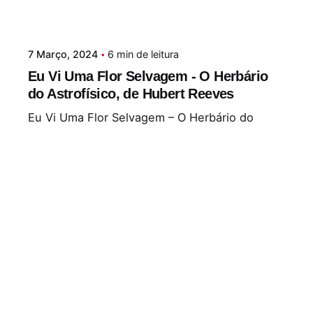
7 Março, 2024
6 min de leitura
Eu Vi Uma Flor Selvagem - O Herbário
do Astrofísico, de Hubert Reeves
Eu Vi Uma Flor Selvagem – O Herbário do
Astrofísico, de Hubert...
Álbum fotográfico
Ciência
Ensaio
Não ficção
Leia Mais
Postado por
Paulo Nóbrega Serra