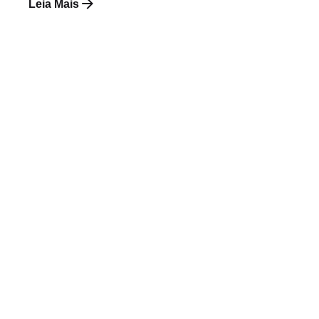
Leia Mais
Postado por
Paulo Nóbrega Serra