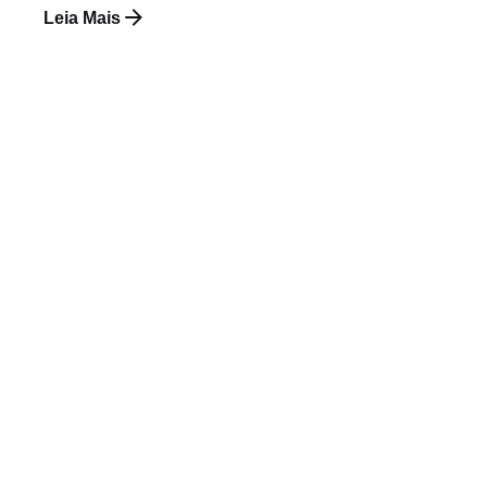
Leia Mais
Postado por
Paulo Nóbrega Serra