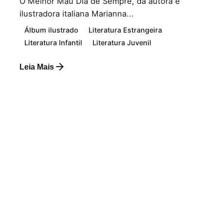
O Melhor Mau Dia de Sempre, da autora e
ilustradora italiana Marianna...
Álbum ilustrado
Literatura Estrangeira
Literatura Infantil
Literatura Juvenil
Leia Mais
Postado por
Paulo Nóbrega Serra