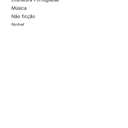
Música
Não ficção
Nobel
Policial
Pulitzer
Queer
Revista
Romance histórico
Sem categoria
Séries
Thriller
Arquivo
Agosto 2025
Julho 2025