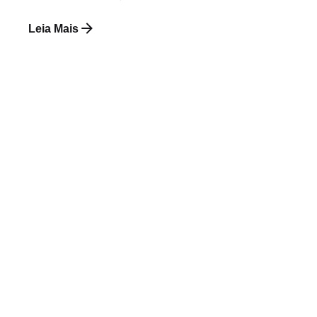
Leia Mais
Postado por
Paulo Nóbrega Serra