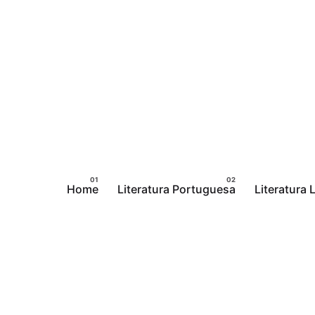
Pular
para
o
conteúdo
Home
Literatura Portuguesa
Literatura