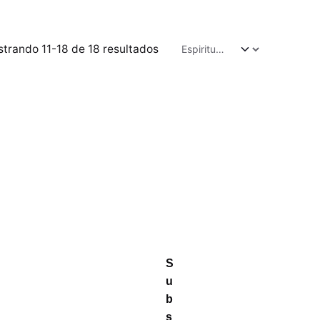
trando 11-18 de 18 resultados
S
u
b
s