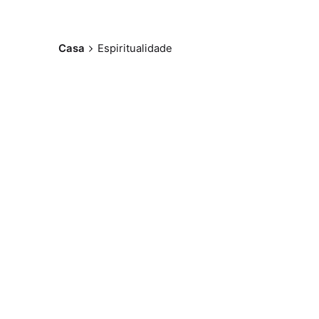
Casa
Espiritualidade
Postado por
Paulo Nóbrega
Serra