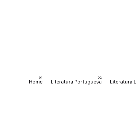
Pular
para
o
conteúdo
Home
Literatura Portuguesa
Literatura