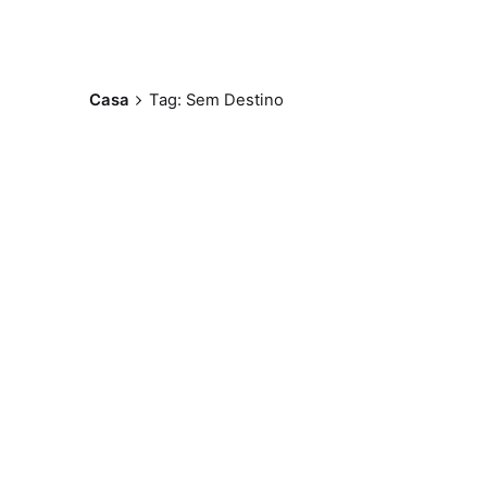
Casa
Tag: Sem Destino
Postado por
Paulo Nóbrega
Serra