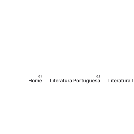
Pular
para
o
conteúdo
Home
Literatura Portuguesa
Literatura