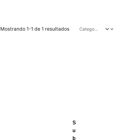
Mostrando 1-1 de 1 resultados
S
u
b