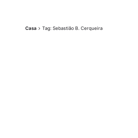
Casa
Tag: Sebastião B. Cerqueira
Postado por
Paulo Nóbrega
Serra