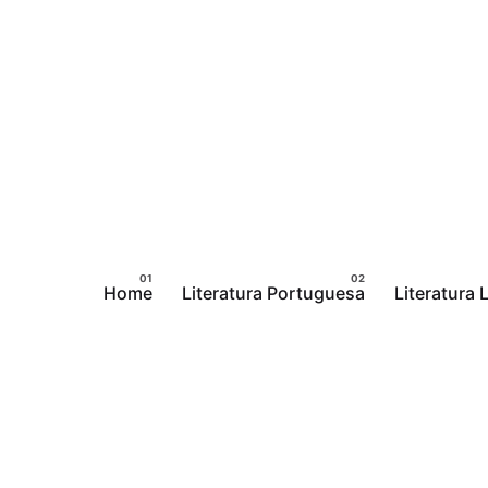
Pular
para
o
conteúdo
Home
Literatura Portuguesa
Literatura