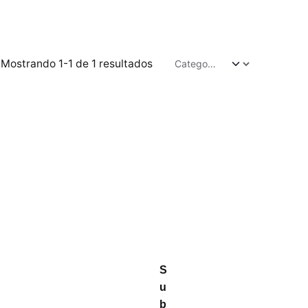
Mostrando 1-1 de 1 resultados
S
u
b