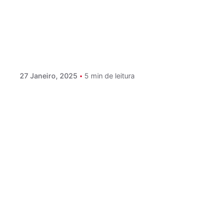
Postado por
Paulo Nóbrega Serra
27 Janeiro, 2025
5 min de leitura
A tradução do mundo, de Juan Gabriel
Vásquez
A tradução do mundo, de Juan Gabriel
Vásquez, autor publicado pela Alfaguara,...
Leitura
Literatura Estrangeira
Não ficção
Leia Mais