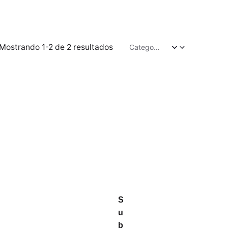
Mostrando 1-2 de 2 resultados
S
u
b