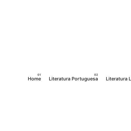
Pular
para
o
conteúdo
Home
Literatura Portuguesa
Literatura