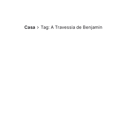
Casa
Tag: A Travessia de Benjamin
Postado por
Paulo Nóbrega
Serra