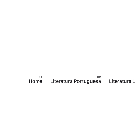
Pular
para
o
conteúdo
Home
Literatura Portuguesa
Literatura