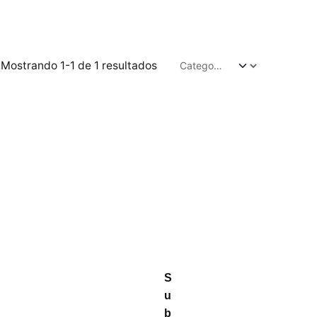
Mostrando 1-1 de 1 resultados
S
u
b