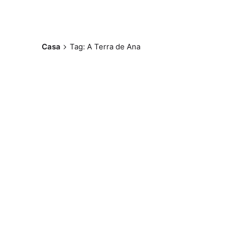
Casa
Tag: A Terra de Ana
Postado por
Paulo Nóbrega
Serra