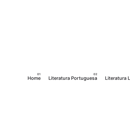
Pular
para
o
conteúdo
Home
Literatura Portuguesa
Literatura