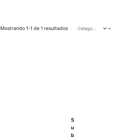
Mostrando 1-1 de 1 resultados
S
u
b