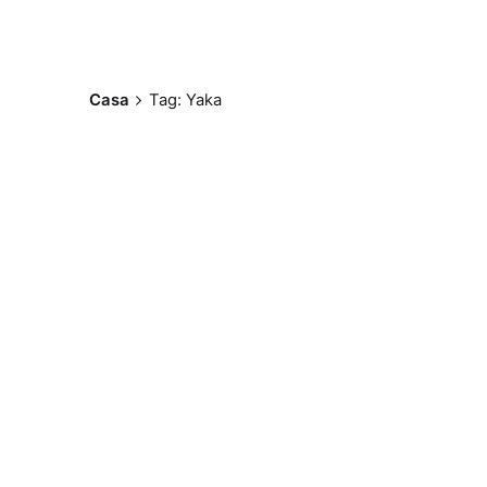
Casa
Tag: Yaka
Postado por
Paulo Nóbrega
Serra