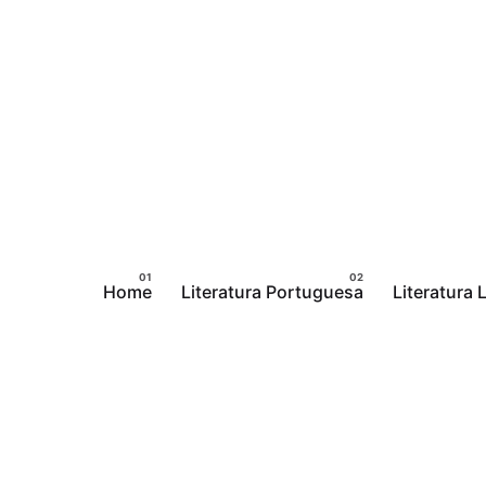
Pular
para
o
conteúdo
Home
Literatura Portuguesa
Literatura