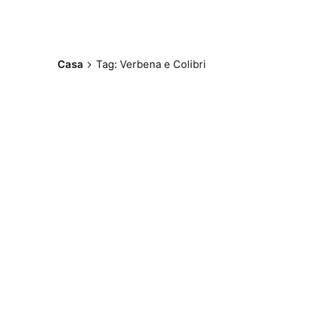
Casa
Tag: Verbena e Colibri
Postado por
Paulo Nóbrega
Serra