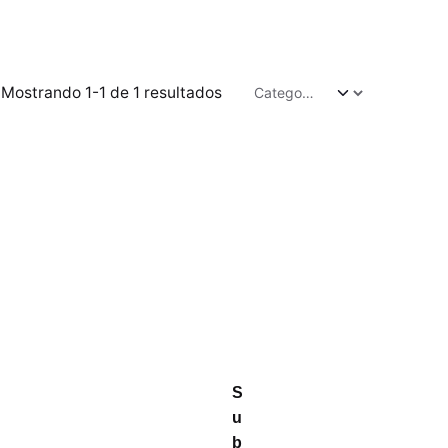
Mostrando 1-1 de 1 resultados
S
u
b