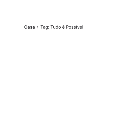
Casa
Tag: Tudo é Possível
Postado por
Paulo Nóbrega
Serra