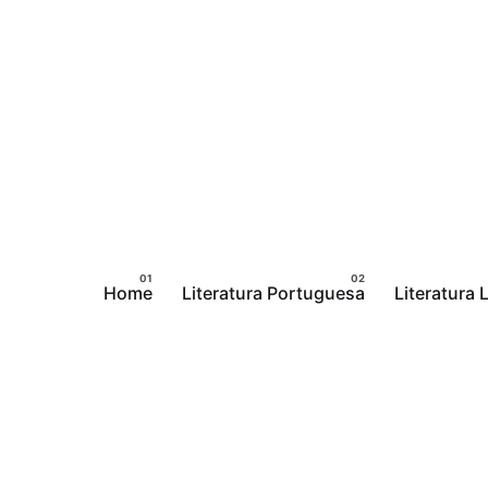
Pular
para
o
conteúdo
Home
Literatura Portuguesa
Literatura