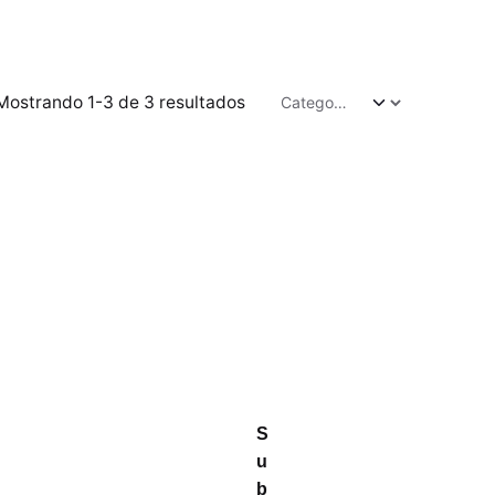
Mostrando 1-3 de 3 resultados
S
u
b