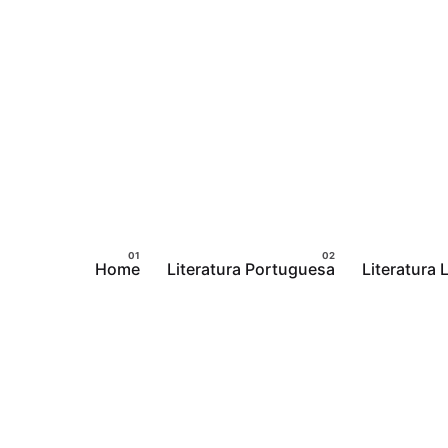
Pular
para
o
conteúdo
Home
Literatura Portuguesa
Literatura