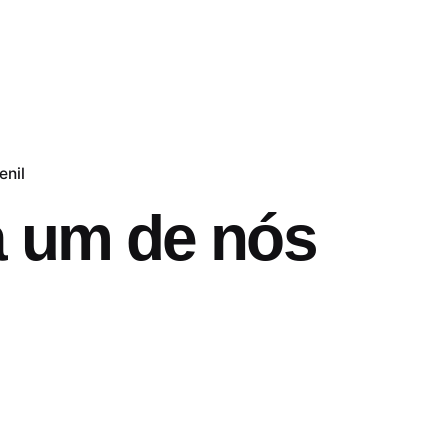
enil
a um de nós