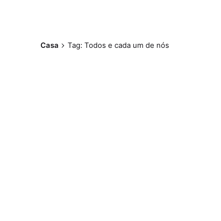
Casa
Tag: Todos e cada um de nós
Postado por
Paulo Nóbrega
Serra