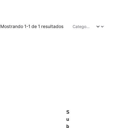
Mostrando 1-1 de 1 resultados
S
u
b