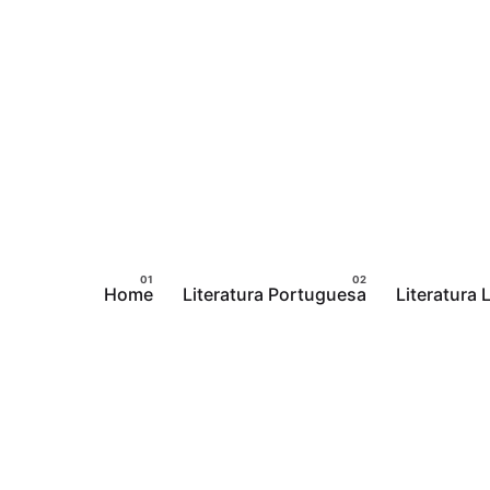
Pular
para
o
conteúdo
Home
Literatura Portuguesa
Literatura