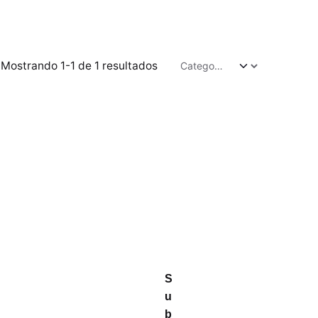
Mostrando 1-1 de 1 resultados
S
u
b