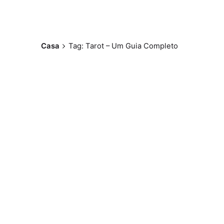
Casa
Tag: Tarot – Um Guia Completo
Postado por
Paulo Nóbrega
Serra