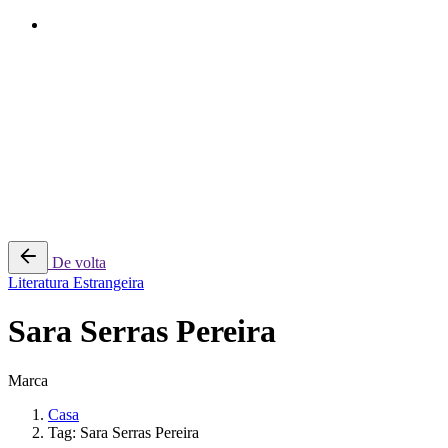
Pular
para
o
conteúdo
Home
Literatura Portuguesa
Literatura Lusófona
Literatura Estrangeira
Crítica
Espiritualidade
De volta
Literatura Estrangeira
Sara Serras Pereira
Marca
Casa
Tag: Sara Serras Pereira