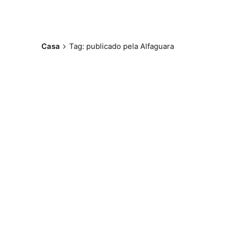
Casa
Tag: publicado pela Alfaguara
Postado por
Paulo Nóbrega
Serra