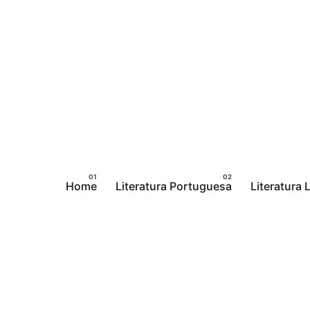
Pular
para
o
conteúdo
Home
Literatura Portuguesa
Literatura