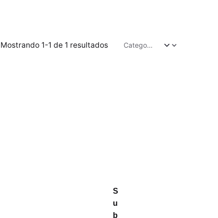
Mostrando 1-1 de 1 resultados
S
u
b