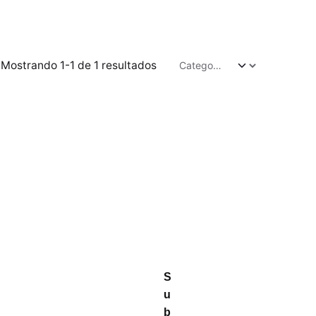
Mostrando 1-1 de 1 resultados
S
u
b