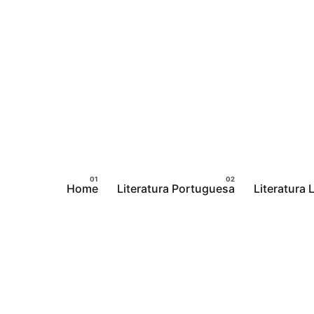
Pular
para
o
conteúdo
Home
Literatura Portuguesa
Literatura