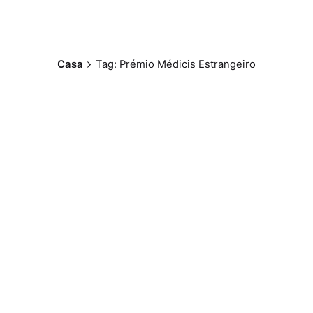
Casa
Tag: Prémio Médicis Estrangeiro
Postado por
Paulo Nóbrega
Serra