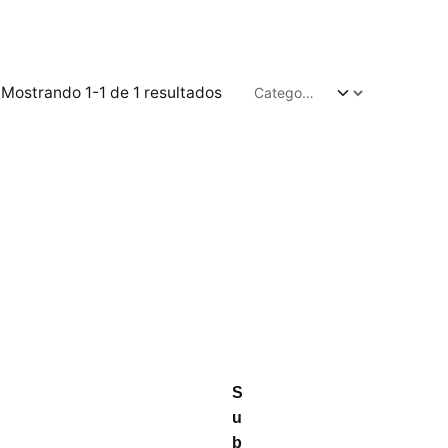
Mostrando 1-1 de 1 resultados
S
u
b