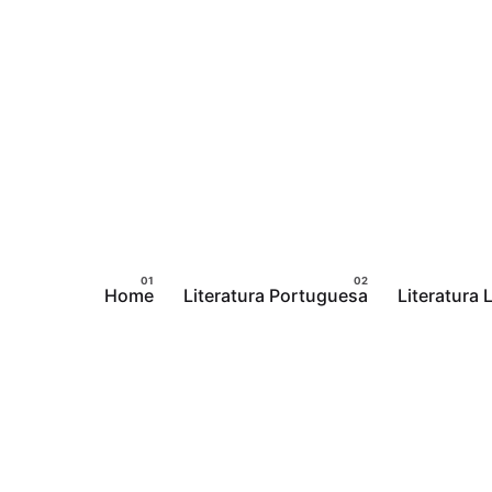
Pular
para
o
conteúdo
Home
Literatura Portuguesa
Literatura