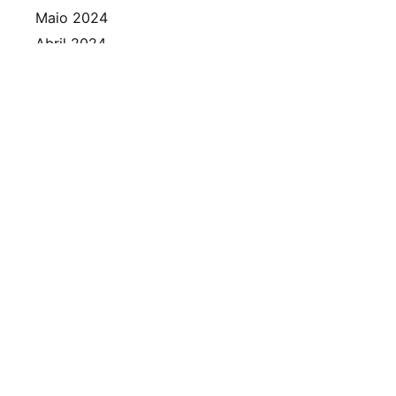
Maio 2024
Abril 2024
Março 2024
Fevereiro 2024
Janeiro 2024
Dezembro 2023
Novembro 2023
Outubro 2023
Setembro 2023
Agosto 2023
Julho 2023
Junho 2023
Maio 2023
Abril 2023
Março 2023