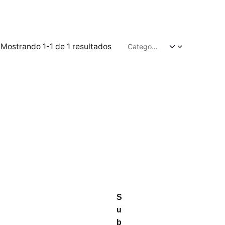
Mostrando 1-1 de 1 resultados
S
u
b