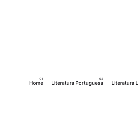
Pular
para
o
conteúdo
Home
Literatura Portuguesa
Literatura