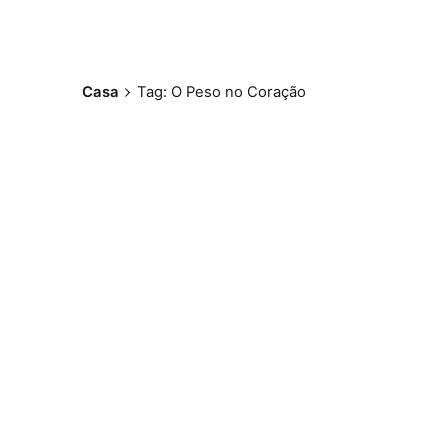
Casa
Tag: O Peso no Coração
Postado por
Paulo Nóbrega
Serra