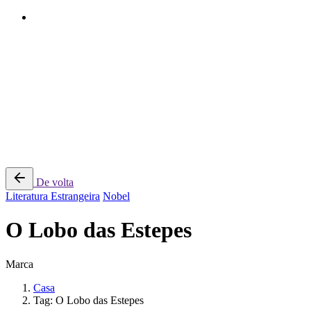
Pular
para
o
conteúdo
Home
Literatura Portuguesa
Literatura Lusófona
Literatura Estrangeira
Crítica
Espiritualidade
De volta
Literatura Estrangeira
Nobel
O Lobo das Estepes
Marca
Casa
Tag: O Lobo das Estepes