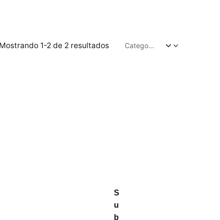
Mostrando 1-2 de 2 resultados
S
u
b