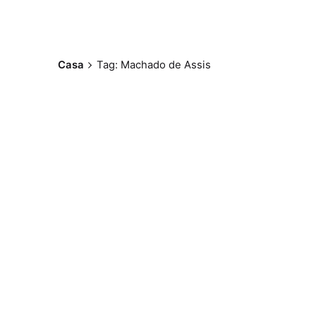
Casa
Tag: Machado de Assis
Postado por
Paulo Nóbrega
Serra