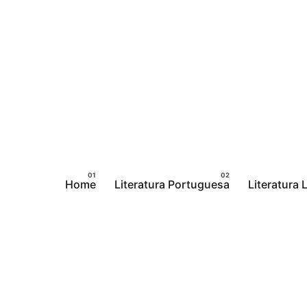
Pular
para
o
conteúdo
Home
Literatura Portuguesa
Literatura