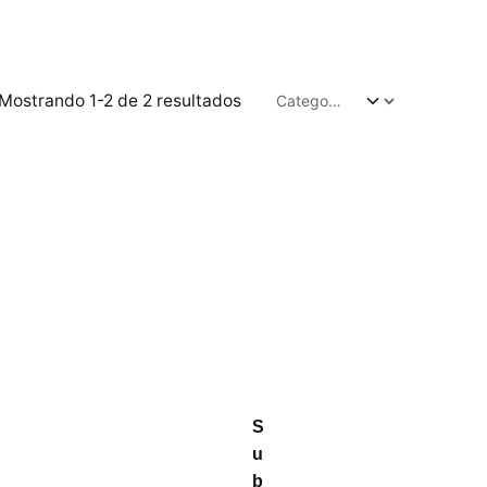
Mostrando 1-2 de 2 resultados
S
u
b