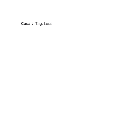
Casa
Tag: Less
Postado por
Paulo Nóbrega
Serra