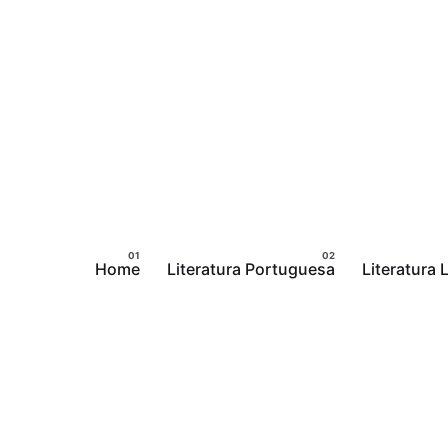
Pular
para
o
conteúdo
Home
Literatura Portuguesa
Literatura