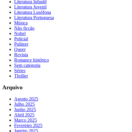
Literatura Infantil
Literatura Juvenil
Literatura Lusófona
Literatura Portuguesa
Música
Não ficção
Nobel
Policial
Pulitzer
Queer
Revista
Romance histórico
Sem categoria
Séries
Thriller
Arquivo
Agosto 2025
Julho 2025
Junho 2025
Abril 2025
Março 2025
Fevereiro 2025
Janeiro 2025