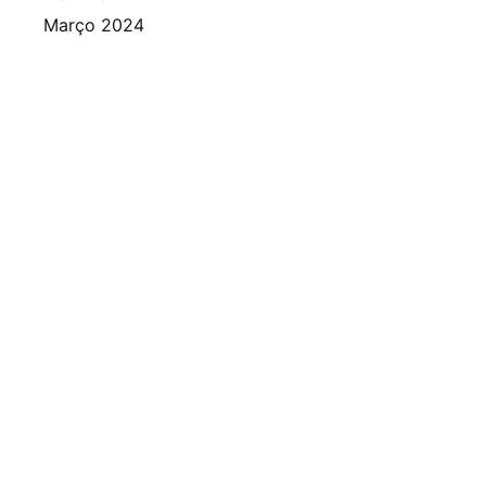
Março 2024
Fevereiro 2024
Janeiro 2024
Dezembro 2023
Novembro 2023
Outubro 2023
Setembro 2023
Agosto 2023
Julho 2023
Junho 2023
Maio 2023
Abril 2023
Março 2023
Fevereiro 2023
Janeiro 2023