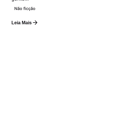
Não ficção
Leia Mais
Postado por
Paulo Nóbrega Serra