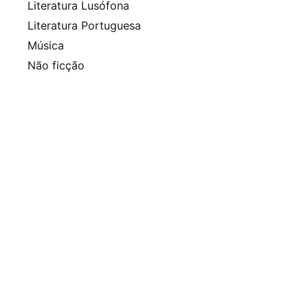
Literatura Lusófona
Literatura Portuguesa
Música
Não ficção
Nobel
Policial
Pulitzer
Queer
Revista
Romance histórico
Sem categoria
Séries
Thriller
Arquivo
Agosto 2025