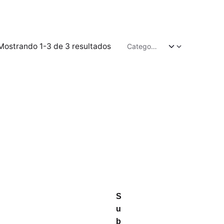
Mostrando 1-3 de 3 resultados
S
u
b