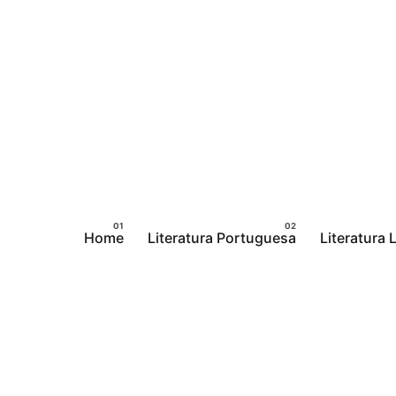
Pular
para
o
conteúdo
Home
Literatura Portuguesa
Literatura