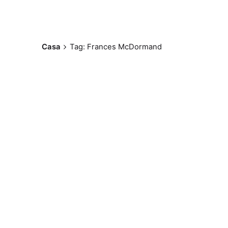
Casa
Tag: Frances McDormand
Postado por
Paulo Nóbrega
Serra