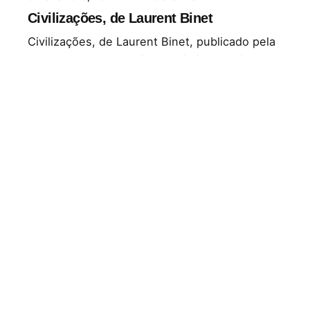
Civilizações, de Laurent Binet
Civilizações, de Laurent Binet, publicado pela
Quetzal, com tradução de Cristina Rodriguez...
Literatura Estrangeira
Leia Mais
Postado por
Paulo Nóbrega Serra