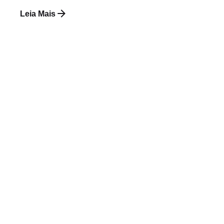
Leia Mais
Postado por
Paulo Nóbrega Serra