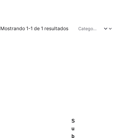
Mostrando 1-1 de 1 resultados
S
u
b