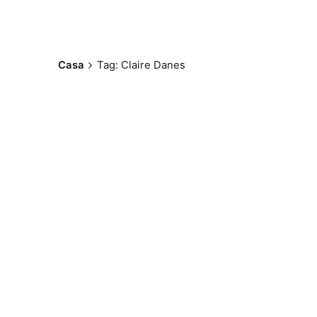
Casa
Tag: Claire Danes
Postado por
Paulo Nóbrega
Serra