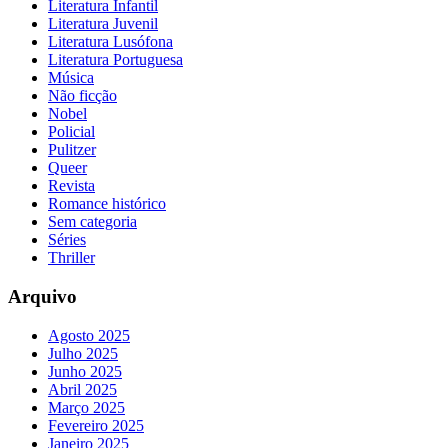
Literatura Infantil
Literatura Juvenil
Literatura Lusófona
Literatura Portuguesa
Música
Não ficção
Nobel
Policial
Pulitzer
Queer
Revista
Romance histórico
Sem categoria
Séries
Thriller
Arquivo
Agosto 2025
Julho 2025
Junho 2025
Abril 2025
Março 2025
Fevereiro 2025
Janeiro 2025