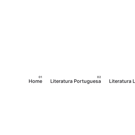
Pular
para
o
conteúdo
Home
Literatura Portuguesa
Literatura