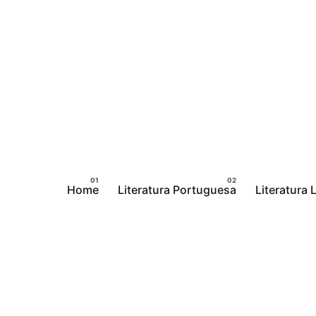
Pular
para
o
conteúdo
Home
Literatura Portuguesa
Literatura