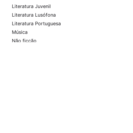
Literatura Juvenil
Literatura Lusófona
Literatura Portuguesa
Música
Não ficção
Nobel
Policial
Pulitzer
Queer
Revista
Romance histórico
Sem categoria
Séries
Thriller
Arquivo