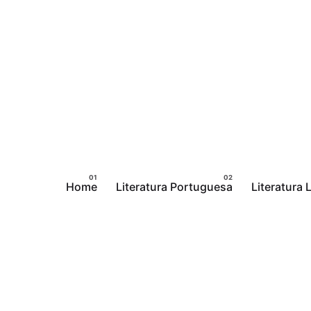
Pular
para
o
conteúdo
Home
Literatura Portuguesa
Literatura