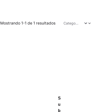
Mostrando 1-1 de 1 resultados
S
u
b