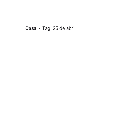
Casa
Tag: 25 de abril
Postado por
Paulo Nóbrega
Serra