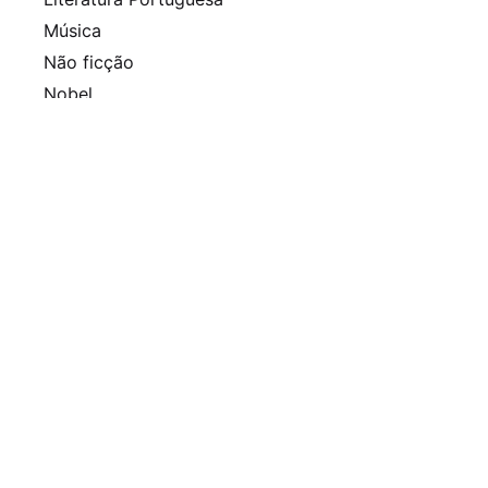
Música
Não ficção
Nobel
Policial
Pulitzer
Queer
Revista
Romance histórico
Sem categoria
Séries
Thriller
Arquivo
Agosto 2025
Julho 2025