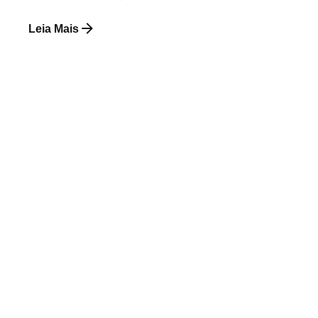
Leia Mais
Postado por
Paulo Nóbrega Serra