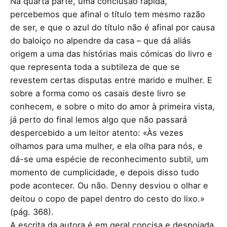
Na quarta parte, uma conclusão rápida,
percebemos que afinal o título tem mesmo razão
de ser, e que o azul do título não é afinal por causa
do baloiço no alpendre da casa – que dá aliás
origem a uma das histórias mais cómicas do livro e
que representa toda a subtileza de que se
revestem certas disputas entre marido e mulher. E
sobre a forma como os casais deste livro se
conhecem, e sobre o mito do amor à primeira vista,
já perto do final lemos algo que não passará
despercebido a um leitor atento: «Às vezes
olhamos para uma mulher, e ela olha para nós, e
dá-se uma espécie de reconhecimento subtil, um
momento de cumplicidade, e depois disso tudo
pode acontecer. Ou não. Denny desviou o olhar e
deitou o copo de papel dentro do cesto do lixo.»
(pág. 368).
A escrita da autora é em geral concisa e despojada,