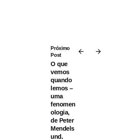
Postado por
Próximo
Paulo Nóbrega
Post
Serra
O que
vemos
quando
lemos –
uma
22 Janeiro, 2024
fenomen
9 min de leitura
ologia,
Noites de
de Peter
Peste, de
Mendels
Orhan Pamuk
und,