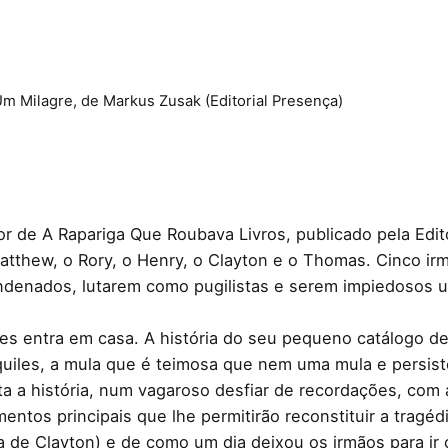
 Milagre, de Markus Zusak (Editorial Presença)
 de A Rapariga Que Roubava Livros, publicado pela Edito
 Matthew, o Rory, o Henry, o Clayton e o Thomas. Cinco 
denados, lutarem como pugilistas e serem impiedosos u
lhes entra em casa. A história do seu pequeno catálogo d
iles, a mula que é teimosa que nem uma mula e persist
ta a história, num vagaroso desfiar de recordações, com
mentos principais que lhe permitirão reconstituir a trag
ura de Clayton) e de como um dia deixou os irmãos para i