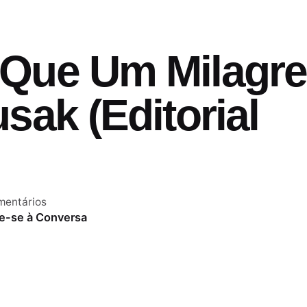
Que Um Milagre
sak (Editorial
mentários
e-se à Conversa