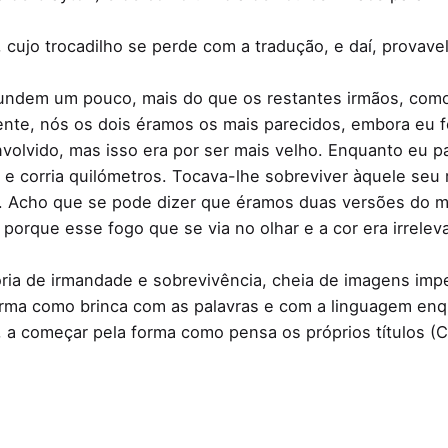
lay, cujo trocadilho se perde com a tradução, e daí, provav
ndem um pouco, mais do que os restantes irmãos, como 
mente, nós os dois éramos os mais parecidos, embora eu 
volvido, mas isso era por ser mais velho. Enquanto eu p
la e corria quilómetros. Tocava-lhe sobreviver àquele se
ça. Acho que se pode dizer que éramos duas versões do 
, porque esse fogo que se via no olhar e a cor era irrele
ria de irmandade e sobrevivência, cheia de imagens impe
rma como brinca com as palavras e com a linguagem enqu
al, a começar pela forma como pensa os próprios títulos