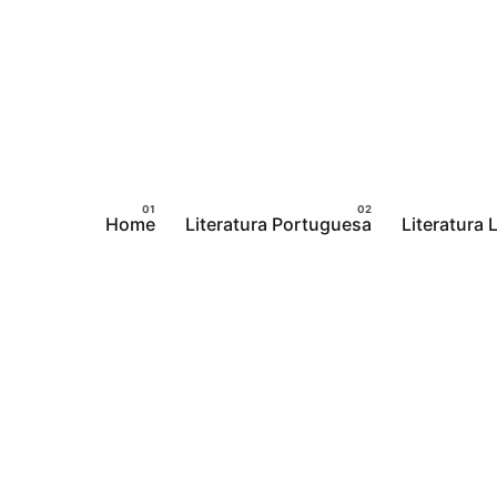
Pular
para
o
conteúdo
Home
Literatura Portuguesa
Literatura