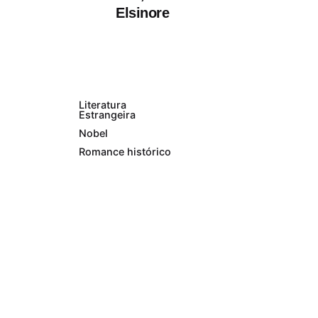
Volto a Orhan
Elsinore
Pamuk, um dos
meus autores de
eleição de longa...
História
Literatura
Estrangeira
Nobel
Romance histórico
Leia Mais