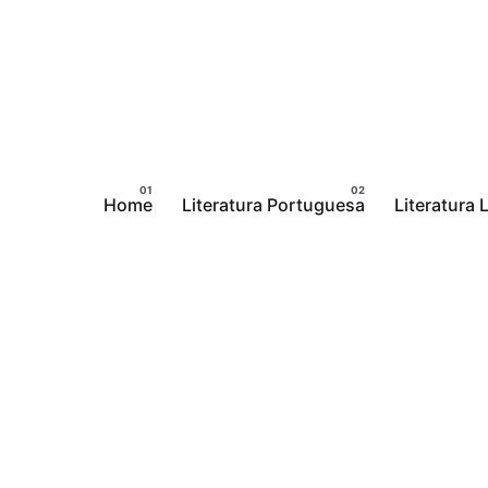
Pular
para
o
conteúdo
Home
Literatura Portuguesa
Literatura