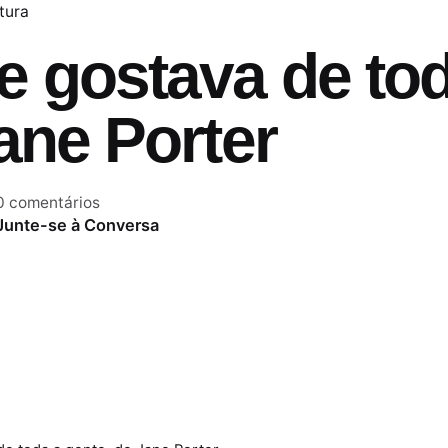
itura
e gostava de to
ane Porter
0 comentários
Junte-se à Conversa