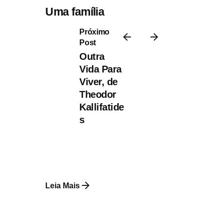
Uma família
desligada, de
Próximo
Amélie Javaux e
Post
Annick Masson
Outra
Vida Para
Uma família desligada,
Viver, de
de Amélie Javaux e
Theodor
Annick Masson, foi o
Kallifatide
primeiro...
s
Álbum ilustrado
Literatura Estrangeira
Literatura Infantil
Literatura Juvenil
Leia Mais