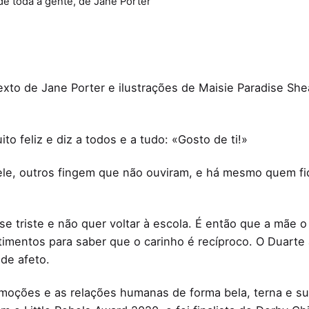
e toda a gente, de Jane Porter
exto de Jane Porter e ilustrações de Maisie Paradise She
ito feliz e diz a todos e a tudo: «Gosto de ti!»
le, outros fingem que não ouviram, e há mesmo quem f
.
se triste e não quer voltar à escola. É então que a mãe 
imentos para saber que o carinho é recíproco. O Duarte
de afeto.
moções e as relações humanas de forma bela, terna e subt