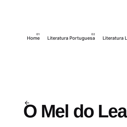
Pular
para
o
conteúdo
Home
Literatura Portuguesa
Literatura
O Mel do Le