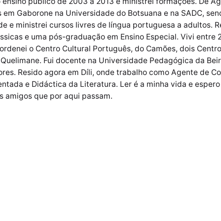
 ensino público de 2003 a 2013 e ministrei formações. De Ag
s em Gaborone na Universidade do Botsuana e na SADC, sen
e e ministrei cursos livres de língua portuguesa a adultos. 
ssicas e uma pós-graduação em Ensino Especial. Vivi entre 
rdenei o Centro Cultural Português, do Camões, dois Centr
 Quelimane. Fui docente na Universidade Pedagógica da Beir
ores. Resido agora em Díli, onde trabalho como Agente de 
entada e Didáctica da Literatura. Ler é a minha vida e esper
res amigos que por aqui passam.