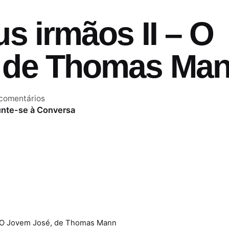
s irmãos II – O
 de Thomas Ma
comentários
unte-se à Conversa
 – O Jovem José, de Thomas Mann