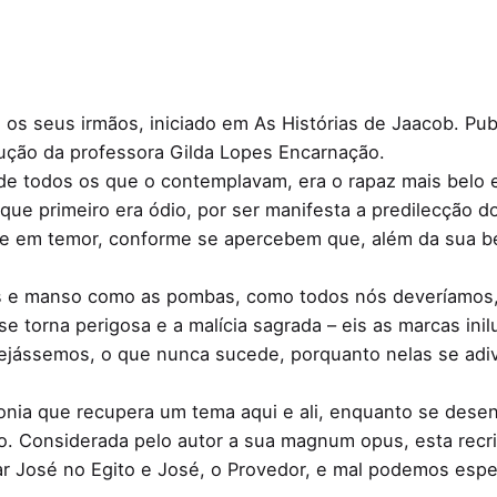
 os seus irmãos, iniciado em As Histórias de Jaacob. Pu
ução da professora Gilda Lopes Encarnação.
e todos os que o contemplavam, era o rapaz mais belo en
que primeiro era ódio, por ser manifesta a predilecção do
se em temor, conforme se apercebem que, além da sua be
 e manso como as pombas, como todos nós deveríamos, n
se torna perigosa e a malícia sagrada – eis as marcas in
ejássemos, o que nunca sucede, porquanto nelas se adiv
onia que recupera um tema aqui e ali, enquanto se desenr
. Considerada pelo autor a sua magnum opus, esta recria
r José no Egito e José, o Provedor, e mal podemos espera