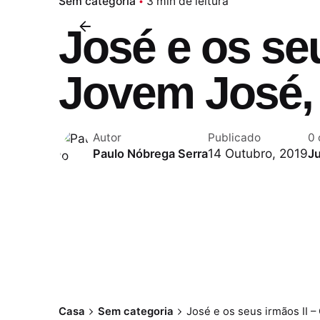
Sem categoria
3 min de leitura
José e os seu
Jovem José,
Autor
Publicado
0 
14 Outubro, 2019
Paulo Nóbrega Serra
J
Casa
Sem categoria
José e os seus irmãos II