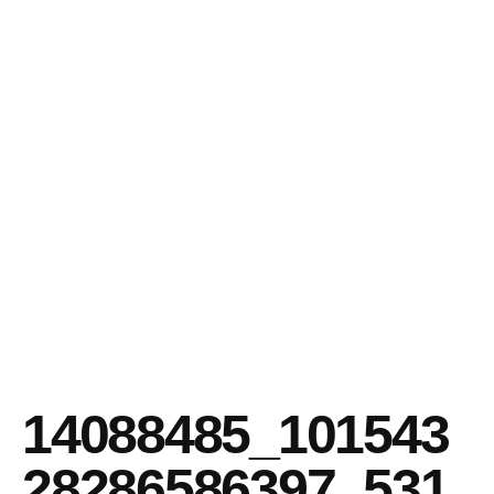
14088485_101543
28286586397_531