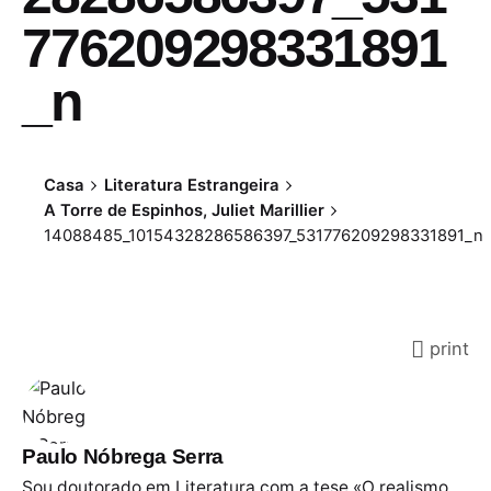
776209298331891
_n
Casa
Literatura Estrangeira
A Torre de Espinhos, Juliet Marillier
14088485_10154328286586397_531776209298331891_n
print
Paulo Nóbrega Serra
Sou doutorado em Literatura com a tese «O realismo