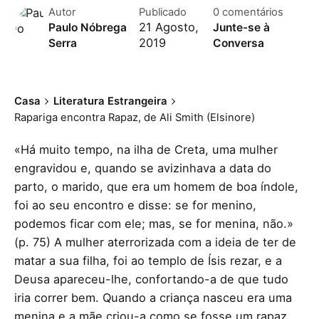
Autor
Publicado
0 comentários
21 Agosto,
Paulo Nóbrega
Junte-se à
2019
Serra
Conversa
Casa
Literatura Estrangeira
Rapariga encontra Rapaz, de Ali Smith (Elsinore)
«Há muito tempo, na ilha de Creta, uma mulher
engravidou e, quando se avizinhava a data do
parto, o marido, que era um homem de boa índole,
foi ao seu encontro e disse: se for menino,
podemos ficar com ele; mas, se for menina, não.»
(p. 75) A mulher aterrorizada com a ideia de ter de
matar a sua filha, foi ao templo de Ísis rezar, e a
Deusa apareceu-lhe, confortando-a de que tudo
iria correr bem. Quando a criança nasceu era uma
menina e a mãe criou-a como se fosse um rapaz,