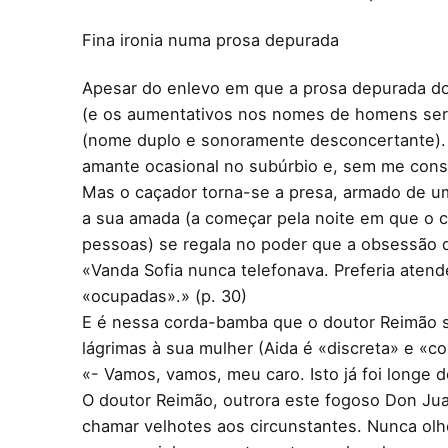
Fina ironia numa prosa depurada
Apesar do enlevo em que a prosa depurada do 
(e os aumentativos nos nomes de homens serã
(nome duplo e sonoramente desconcertante). 
amante ocasional no subúrbio e, sem me consi
Mas o caçador torna-se a presa, armado de u
a sua amada (a começar pela noite em que o c
pessoas) se regala no poder que a obsessão de
«Vanda Sofia nunca telefonava. Preferia aten
«ocupadas».» (p. 30)
E é nessa corda-bamba que o doutor Reimão se
lágrimas à sua mulher (Aida é «discreta» e «co
«- Vamos, vamos, meu caro. Isto já foi longe d
O doutor Reimão, outrora este fogoso Don Juan
chamar velhotes aos circunstantes. Nunca olh