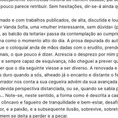
pouco parece retribuir. Sem hesitações, dir-se-á ainda 
mado e com trabalhos publicados, de alta, discutida e lo
 Vanda Sofia, uma «mulher interessante, sem dúvida» (p. 
 ao balcão da leitaria» passa da contemplação ao cumpr
ina como o momento alto do dia. A prosa depurada do aut
ue o coloquial anda de mãos dadas com o erudito, prende
is, o que pouco é dizer. Acrescia o desprezo por mim p
e sempre capaz de esquivança, não cheguei a prever qu
ver que o dia seguinte viesse a ser diverso. A renovad
 duro quando a sós, alheado já o encanto e distante o fei
arrador nos conta a sua cegueira advém da sua avançada 
devida perspectiva distanciada, ou se, quando se sabia p
… Note-se, neste sentido, a forma como é descrita a cas
côncavo e fagueiro de tranquilidade e bem-estar, desafi
or, e a paixão, e a subsequente ilusão, sobrevive, sobre
mem se deita a perder e a pecar.