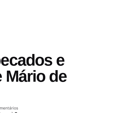
pecados e
e Mário de
mentários