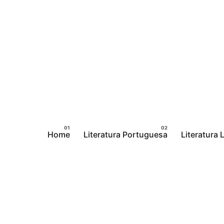
Pular
para
o
conteúdo
Home
Literatura Portuguesa
Literatura