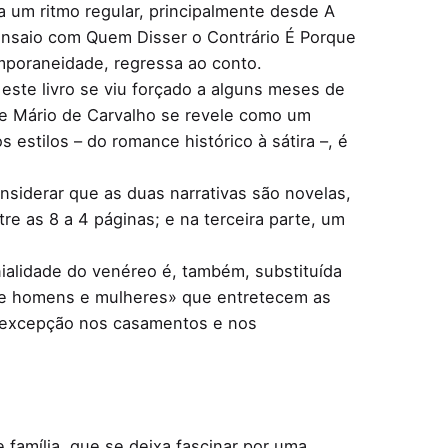
 um ritmo regular, principalmente desde A
ensaio com Quem Disser o Contrário É Porque
mporaneidade, regressa ao conto.
este livro se viu forçado a alguns meses de
que Mário de Carvalho se revele como um
 estilos – do romance histórico à sátira –, é
onsiderar que as duas narrativas são novelas,
re as 8 a 4 páginas; e na terceira parte, um
nialidade do venéreo é, também, substituída
ntre homens e mulheres» que entretecem as
a excepção nos casamentos e nos
 família, que se deixa fascinar por uma