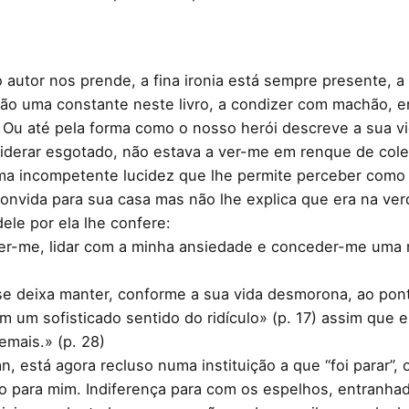
autor nos prende, a fina ironia está sempre presente, a
o uma constante neste livro, a condizer com machão, en
Ou até pela forma como o nosso herói descreve a sua vi
derar esgotado, não estava a ver-me em renque de colec
ma incompetente lucidez que lhe permite perceber com
onvida para sua casa mas não lhe explica que era na ve
le por ela lhe confere:
der-me, lidar com a minha ansiedade e conceder-me uma n
 deixa manter, conforme a sua vida desmorona, ao ponto
m um sofisticado sentido do ridículo» (p. 17) assim que el
emais.» (p. 28)
, está agora recluso numa instituição a que “foi parar”,
o para mim. Indiferença para com os espelhos, entranhad