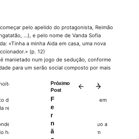
 começar pelo apelido do protagonista, Reimão
gatatão, …), e pelo nome de Vanda Sofia
da: «Tinha a minha Aida em casa, uma nova
cionador.» (p. 12)
o é manietado num jogo de sedução, conforme
rdade para um serão social composto por mais
Próximo
oite ou outra, entre as muitas que tinha
Post
F
 de fazer a velha figura de contar tudo em
e
a revela já ter percebido:
r
n
 onde tenta negar as evidências: «Continuo a
ã
o hábito viril. Aquela mulher que também