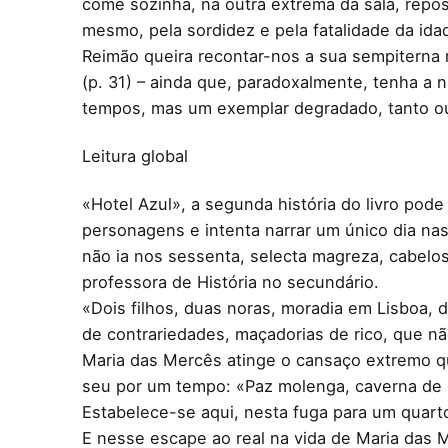
come sozinha, na outra extrema da sala, repos
mesmo, pela sordidez e pela fatalidade da ida
Reimão queira recontar-nos a sua sempiterna 
(p. 31) – ainda que, paradoxalmente, tenha a n
tempos, mas um exemplar degradado, tanto ou 
Leitura global
«Hotel Azul», a segunda história do livro pod
personagens e intenta narrar um único dia nas
não ia nos sessenta, selecta magreza, cabelo
professora de História no secundário.
«Dois filhos, duas noras, moradia em Lisboa, 
de contrariedades, maçadorias de rico, que 
Maria das Mercês atinge o cansaço extremo qu
seu por um tempo: «Paz molenga, caverna de s
Estabelece-se aqui, nesta fuga para um quarto 
E nesse escape ao real na vida de Maria das M