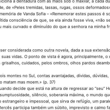
iciona a dentadura com as mãos sob o maxilar, a cada dua
de, de «Peles tremidas, lassas, rugas, ossos deformados
memória de Vanda Sofia – «Rememorar estes passos é sofr
ítida consciência de que, se ela ainda fosse viva, «não 
mais curvado e diminuído do que a senhora na minha fre
e ser considerada como outra novela, dada a sua extensão
 suas vidas. O ponto de vista é agora, principalmente, o
s grisalhos, cuidados, pelos ombros, olhos pardos deam
dois montes no Sul, contas avantajadas, dívidas, dúvidas
não matam mas moem.» (p. 37)
ando decide que está na altura de regressar ao “seu” Ho
umptuosidade, silêncio, soberania máxima, o mundo que 
estrangeiro e impessoal, que sirva de refúgio, um parale
ercês participa também um súbito, imprevisto e calmo fa