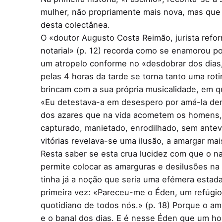
mulher, não propriamente mais nova, mas que 
desta colectânea.
O «doutor Augusto Costa Reimão, jurista refor
notarial» (p. 12) recorda como se enamorou por
um atropelo conforme no «desdobrar dos dias,
pelas 4 horas da tarde se torna tanto uma rot
brincam com a sua própria musicalidade, em q
«Eu detestava-a em desespero por amá-la dema
dos azares que na vida acometem os homens, 
capturado, manietado, enrodilhado, sem ante
vitórias revelava-se uma ilusão, a amargar mais
Resta saber se esta crua lucidez com que o n
permite colocar as amarguras e desilusões na 
tinha já a noção que seria uma efémera estada
primeira vez: «Pareceu-me o Éden, um refúgio 
quotidiano de todos nós.» (p. 18) Porque o am
e o banal dos dias. E é nesse Éden que um ho