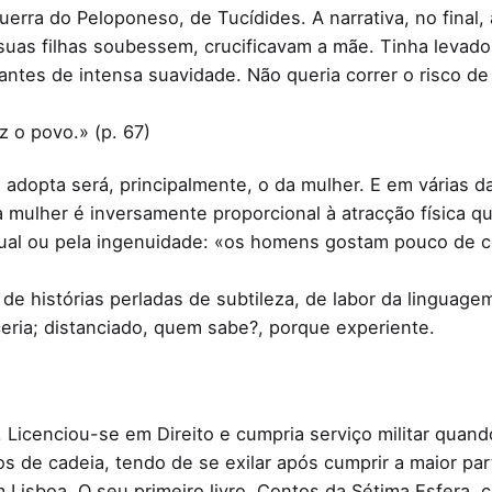
Guerra do Peloponeso, de Tucídides. A narrativa, no fina
suas filhas soubessem, crucificavam a mãe. Tinha levado 
ntes de intensa suavidade. Não queria correr o risco de
 o povo.» (p. 67)
 adopta será, principalmente, o da mulher. E em várias d
mulher é inversamente proporcional à atracção física 
tual ou pela ingenuidade: «os homens gostam pouco de co
e histórias perladas de subtileza, de labor da linguagem
eria; distanciado, quem sabe?, porque experiente.
icenciou-se em Direito e cumpria serviço militar quando
os de cadeia, tendo de se exilar após cumprir a maior pa
isboa. O seu primeiro livro, Contos da Sétima Esfera, c