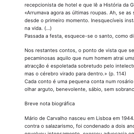
recepcionista de hotel e que lê a História da 
«Arrumava agora as últimas roupas. Ah, se as 
desde o primeiro momento. Inesquecíveis insta
na vida. (…)
Passada a festa, esquece-se o santo, como diz
Nos restantes contos, o ponto de vista que se
pecaminosas aquilo que num homem atrai uma 
atracção é espoletada sobretudo pelo intelec
mas o cérebro virado para dentro.» (p. 114)
Cada conto é uma pequena conta num rosário d
olhar arguto, benevolente, sábio, sem sobranc
Breve nota biográfica
Mário de Carvalho nasceu em Lisboa em 1944. L
contra o salazarismo, foi condenado a dois an
envolveu intensamente, exerceu advocacia em L