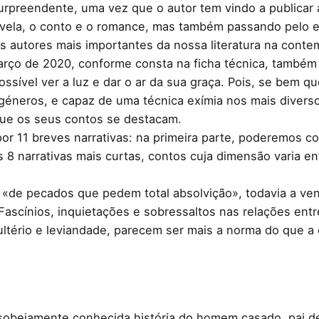
preendente, uma vez que o autor tem vindo a publicar a
ovela, o conto e o romance, mas também passando pelo 
 autores mais importantes da nossa literatura na conte
arço de 2020, conforme consta na ficha técnica, também 
ossível ver a luz e dar o ar da sua graça. Pois, se bem 
s géneros, e capaz de uma técnica exímia nos mais diversos
a que os seus contos se destacam.
 por 11 breves narrativas: na primeira parte, poderemos c
8 narrativas mais curtas, contos cuja dimensão varia ent
o «de pecados que pedem total absolvição», todavia a ve
«Fascínios, inquietações e sobressaltos nas relações e
ultério e leviandade, parecem ser mais a norma do que 
a sobejamente conhecida história do homem casado, pai de