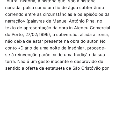
“outra” história, a história que, sob a história
narrada, pulsa como um fio de água subterrâneo
correndo entre as circunstâncias e os episódios da
narração» (palavras de Manuel António Pina, no
texto de apresentação da obra in Ateneu Comercial
do Porto, 27/02/1996), a subversão, aliada à ironia,
não deixa de estar presente na obra do autor. No
conto «Diário de uma noite de insónia», procede-
se à reinvenção paródica de uma tradição da sua
terra. Não é um gesto inocente e desprovido de
sentido a oferta da estatueta de São Cristóvão por
parte da Doutora Ágata ao seu paciente, para
depois se proceder à explicação da tradição dessas
duas antigas freguesias de Vila Nova de Gaia,
Mafamude e Santa Marinha, que desfilam com a
cabeça de São Cristóvão, seu santo patrono, que
terá atravessado o rio Douro com o menino Jesus
às costas e cuja cabeça apareceu a boiar. Esta