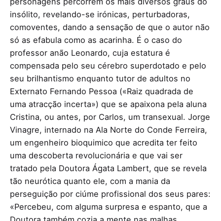
personagens percorrem os mais diversos graus do
insólito, revelando-se irónicas, perturbadoras,
comoventes, dando a sensação de que o autor não
só as efabula como as acarinha. É o caso do
professor anão Leonardo, cuja estatura é
compensada pelo seu cérebro superdotado e pelo
seu brilhantismo enquanto tutor de adultos no
Externato Fernando Pessoa («Raiz quadrada de
uma atracção incerta») que se apaixona pela aluna
Cristina, ou antes, por Carlos, um transexual. Jorge
Vinagre, internado na Ala Norte do Conde Ferreira,
um engenheiro bioquimico que acredita ter feito
uma descoberta revolucionária e que vai ser
tratado pela Doutora Ágata Lambert, que se revela
tão neurótica quanto ele, com a mania da
perseguição por ciúme profissional dos seus pares:
«Percebeu, com alguma surpresa e espanto, que a
Doutora também cozia a mente nas malhas