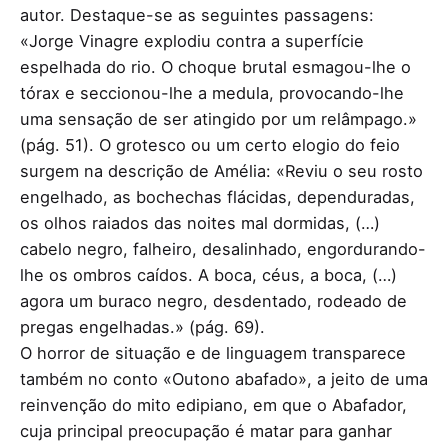
autor. Destaque-se as seguintes passagens:
«Jorge Vinagre explodiu contra a superfície
espelhada do rio. O choque brutal esmagou-lhe o
tórax e seccionou-lhe a medula, provocando-lhe
uma sensação de ser atingido por um relâmpago.»
(pág. 51). O grotesco ou um certo elogio do feio
surgem na descrição de Amélia: «Reviu o seu rosto
engelhado, as bochechas flácidas, dependuradas,
os olhos raiados das noites mal dormidas, (…)
cabelo negro, falheiro, desalinhado, engordurando-
lhe os ombros caídos. A boca, céus, a boca, (…)
agora um buraco negro, desdentado, rodeado de
pregas engelhadas.» (pág. 69).
O horror de situação e de linguagem transparece
também no conto «Outono abafado», a jeito de uma
reinvenção do mito edipiano, em que o Abafador,
cuja principal preocupação é matar para ganhar