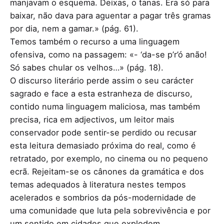
manjavam o esquema. Deixas, o tanas. Era só para
baixar, não dava para aguentar a pagar três gramas
por dia, nem a gamar.» (pág. 61).
Temos também o recurso a uma linguagem
ofensiva, como na passagem: «- ‘da-se p’r’ó anão!
Só sabes chular os velhos…» (pág. 18).
O discurso literário perde assim o seu carácter
sagrado e face a esta estranheza de discurso,
contido numa linguagem maliciosa, mas também
precisa, rica em adjectivos, um leitor mais
conservador pode sentir-se perdido ou recusar
esta leitura demasiado próxima do real, como é
retratado, por exemplo, no cinema ou no pequeno
ecrã. Rejeitam-se os cânones da gramática e dos
temas adequados à literatura nestes tempos
acelerados e sombrios da pós-modernidade de
uma comunidade que luta pela sobrevivência e por
um sentido em cidades que explodem